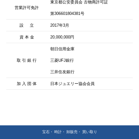
東京都公安委員会 古物商許可証
営業許可免許
第306601804381号
設 立
2017年3月
資 本 金
20,000,000円
朝日信用金庫
取 引 銀 行
三菱UFJ銀行
三井住友銀行
加 入 団 体
日本ジュエリー協会会員
宝石・ 時計・ 卸販売・ 買い取り